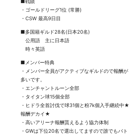
■戦績
・ゴールドリーグ1位 (常勝)
・CSW 最高9日目
■多国籍ギルド28名(日本20名)
公用語 主に日本語
時々英語
■メンバー特典
・メンバー全員がアクティブなギルドので報酬が
多いです。
・エンチャントルーン全部
・タイタン球15個全部
・ヒドラ全首討伐で球31個と粉7k個入手継続中★
報酬デカイ★
・高いアリーナ報酬貰えるよう協力体制
・GWは下位20名で選出してますので誰でもバト