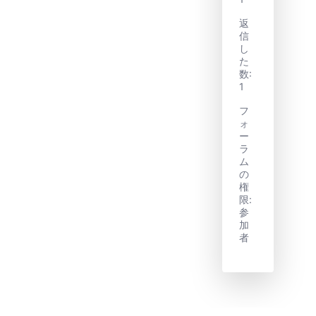
返
信
し
た
数:
1
フ
ォ
ー
ラ
ム
の
権
限:
参
加
者