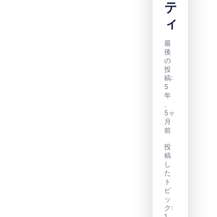
テ
ィ
最
後
の
投
稿:
5
年
、
5ヶ
月
前
投
稿
し
た
ト
ピ
ッ
ク:
1