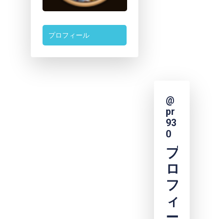
プロフィール
@
pr
93
0
プ
ロ
フ
ィ
ー