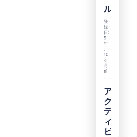
ル
登
録
日:
5
年
、
10
ヶ
月
前
ア
ク
テ
ィ
ビ