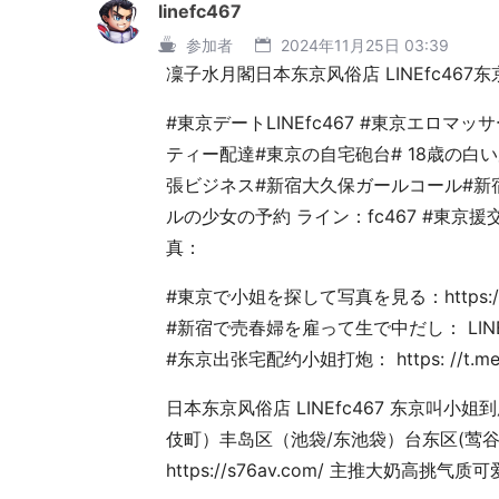
linefc467
参加者
2024年11月25日 03:39
凜子水月閣日本东京风俗店 LINEfc467
#東京デートLINEfc467 #東京エロ
ティー配達#東京の自宅砲台# 18歳の白
張ビジネス#新宿大久保ガールコール#新
ルの少女の予約 ライン：fc467 #東京
真：
#東京で小姐を探して写真を見る：https://t.
#新宿で売春婦を雇って生で中だし： LINEf
#东京出张宅配约小姐打炮： https: //t.me/
日本东京风俗店 LINEfc467 东京叫
伎町）丰岛区（池袋/东池袋）台东区(莺谷
https://s76av.com/ 主推大奶高