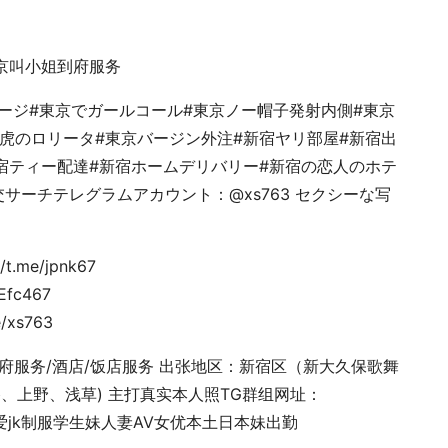
东京叫小姐到府服务
マッサージ#東京でガールコール#東京ノー帽子発射内側#東京
い虎のロリータ#東京バージン外注#新宿ヤリ部屋#新宿出
宿ティー配達#新宿ホームデリバリー#新宿の恋人のホテ
援交サーチテレグラムアカウント：@xs763 セクシーな写
me/jpnk67
c467
xs763
小姐到府服务/酒店/饭店服务 出张地区：新宿区（新大久保歌舞
、上野、浅草) 主打真实本人照TG群组网址：
挑气质可爱jk制服学生妹人妻AV女优本土日本妹出勤