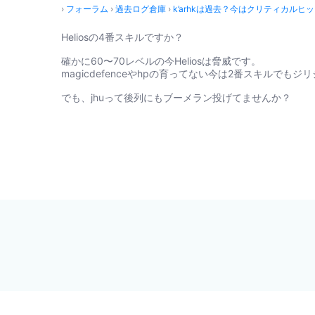
›
フォーラム
›
過去ログ倉庫
›
k’arhkは過去？今はクリティカルヒ
Heliosの4番スキルですか？
確かに60〜70レベルの今Heliosは脅威です。
magicdefenceやhpの育ってない今は2番スキルでも
でも、jhuって後列にもブーメラン投げてませんか？