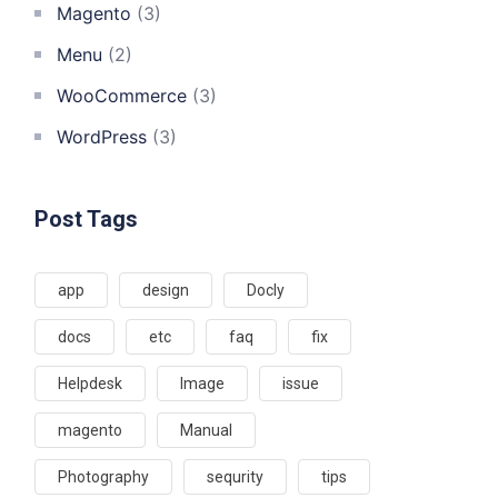
Magento
(3)
Menu
(2)
WooCommerce
(3)
WordPress
(3)
Post Tags
app
design
Docly
docs
etc
faq
fix
Helpdesk
Image
issue
magento
Manual
Photography
sequrity
tips