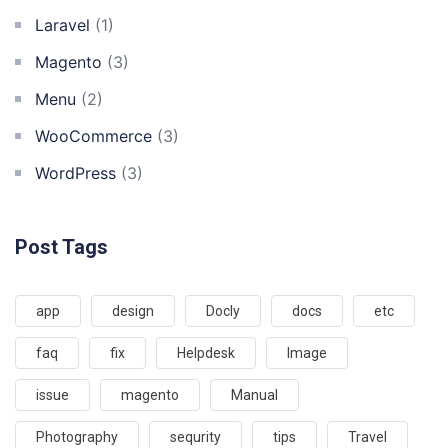
Laravel
(1)
Magento
(3)
Menu
(2)
WooCommerce
(3)
WordPress
(3)
Post Tags
app
design
Docly
docs
etc
faq
fix
Helpdesk
Image
issue
magento
Manual
Photography
sequrity
tips
Travel